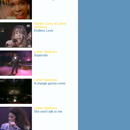
Mariah Carey et Luther
Vandross
Endless Love
Luther Vandross
Superstar
Luther Vandross
A change gonna come
Luther Vandross
She won't talk to me