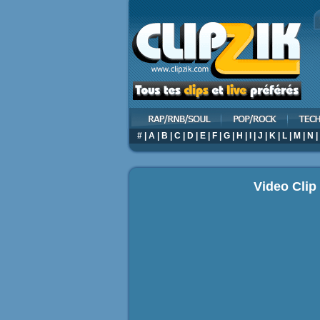
#
|
A
|
B
|
C
|
D
|
E
|
F
|
G
|
H
|
I
|
J
|
K
|
L
|
M
|
N
|
Video Clip