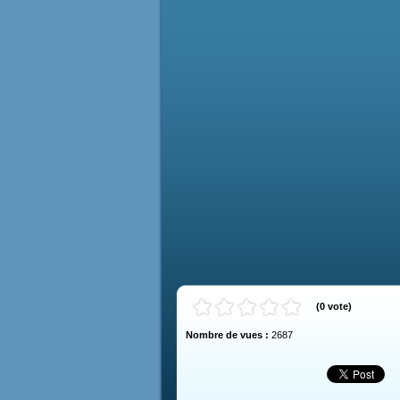
(
0
vote
)
Nombre de vues :
2687