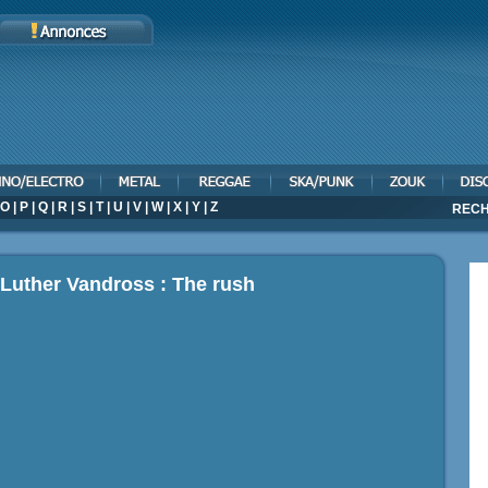
O
|
P
|
Q
|
R
|
S
|
T
|
U
|
V
|
W
|
X
|
Y
|
Z
RECH
 Luther Vandross : The rush