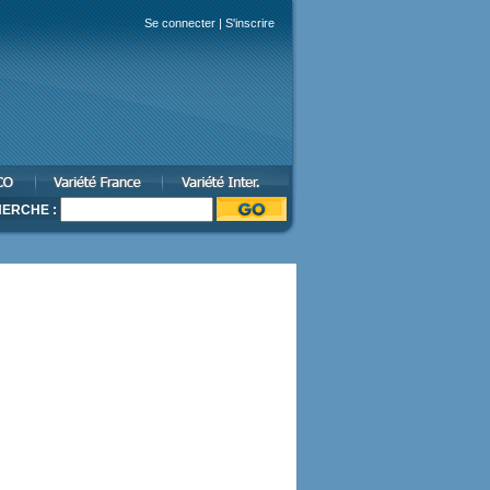
Se connecter
|
S'inscrire
ERCHE :