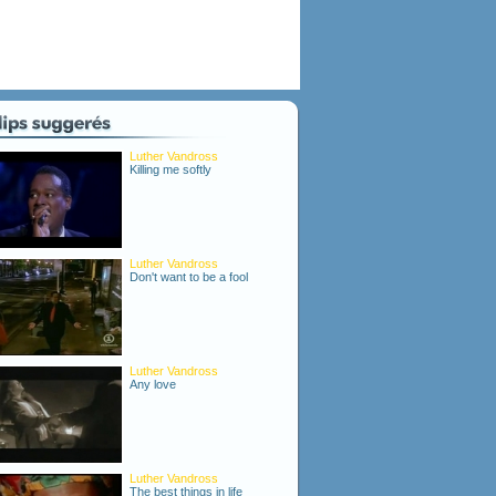
Luther Vandross
Killing me softly
Luther Vandross
Don't want to be a fool
Luther Vandross
Any love
Luther Vandross
The best things in life