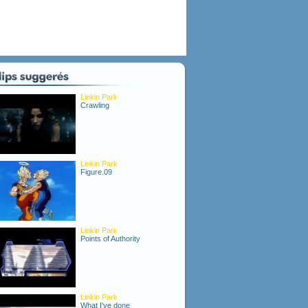
Linkin Park
Crawling
Linkin Park
Figure.09
Linkin Park
Points of Authority
Linkin Park
What I've done