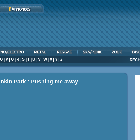
O
|
P
|
Q
|
R
|
S
|
T
|
U
|
V
|
W
|
X
|
Y
|
Z
RECH
inkin Park : Pushing me away