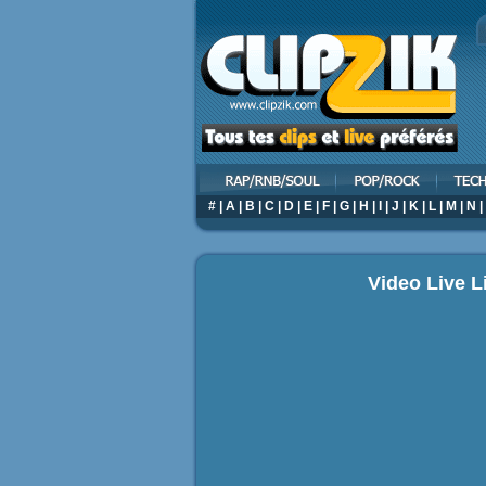
#
|
A
|
B
|
C
|
D
|
E
|
F
|
G
|
H
|
I
|
J
|
K
|
L
|
M
|
N
|
Video Live L