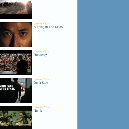
Linkin Park
Burning In The Skies
Linkin Park
Runaway
Linkin Park
Don't Stay
Linkin Park
Numb