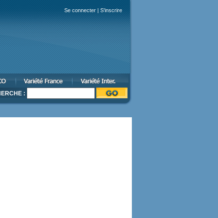
Se connecter
|
S'inscrire
ERCHE :