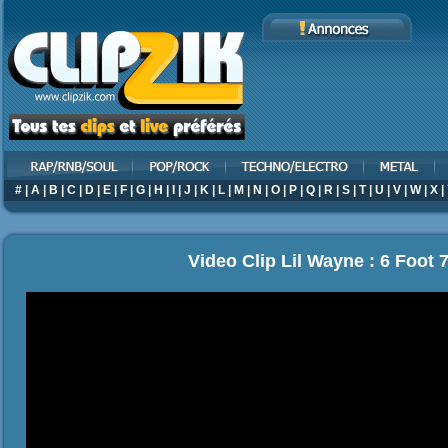
#
|
A
|
B
|
C
|
D
|
E
|
F
|
G
|
H
|
I
|
J
|
K
|
L
|
M
|
N
|
O
|
P
|
Q
|
R
|
S
|
T
|
U
|
V
|
W
|
X
|
Video Clip Lil Wayne : 6 Foot 