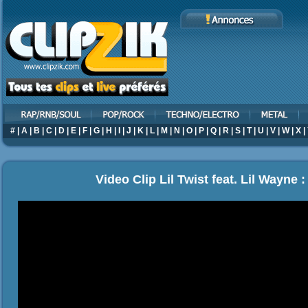
#
|
A
|
B
|
C
|
D
|
E
|
F
|
G
|
H
|
I
|
J
|
K
|
L
|
M
|
N
|
O
|
P
|
Q
|
R
|
S
|
T
|
U
|
V
|
W
|
X
|
Video Clip Lil Twist feat. Lil Wayne :