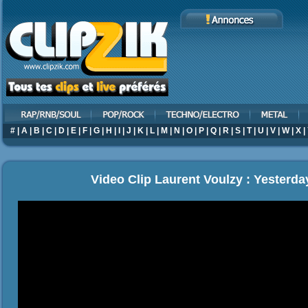
#
|
A
|
B
|
C
|
D
|
E
|
F
|
G
|
H
|
I
|
J
|
K
|
L
|
M
|
N
|
O
|
P
|
Q
|
R
|
S
|
T
|
U
|
V
|
W
|
X
|
Video Clip Laurent Voulzy : Yesterd