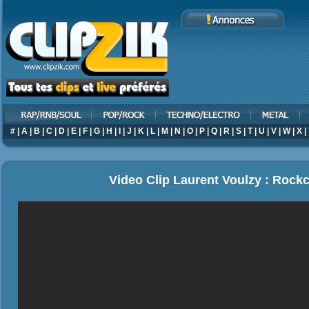
#
|
A
|
B
|
C
|
D
|
E
|
F
|
G
|
H
|
I
|
J
|
K
|
L
|
M
|
N
|
O
|
P
|
Q
|
R
|
S
|
T
|
U
|
V
|
W
|
X
|
Video Clip Laurent Voulzy : Rockc