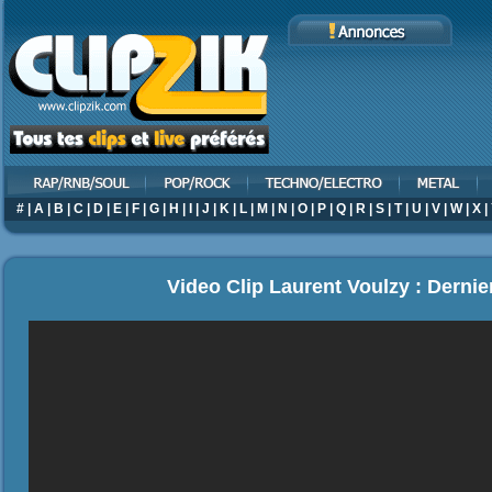
#
|
A
|
B
|
C
|
D
|
E
|
F
|
G
|
H
|
I
|
J
|
K
|
L
|
M
|
N
|
O
|
P
|
Q
|
R
|
S
|
T
|
U
|
V
|
W
|
X
|
Video Clip Laurent Voulzy : Dernie