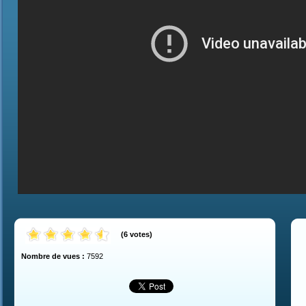
(
6
votes
)
Nombre de vues :
7592