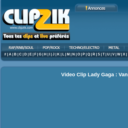
#
|
A
|
B
|
C
|
D
|
E
|
F
|
G
|
H
|
I
|
J
|
K
|
L
|
M
|
N
|
O
|
P
|
Q
|
R
|
S
|
T
|
U
|
V
|
W
|
X
|
Video Clip Lady Gaga : Van