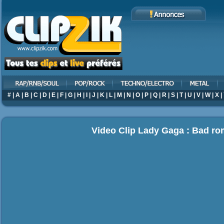
#
|
A
|
B
|
C
|
D
|
E
|
F
|
G
|
H
|
I
|
J
|
K
|
L
|
M
|
N
|
O
|
P
|
Q
|
R
|
S
|
T
|
U
|
V
|
W
|
X
|
Video Clip Lady Gaga : Bad r