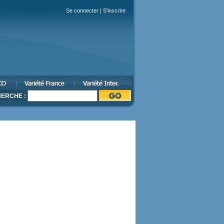
Se connecter
|
S'inscrire
ERCHE :