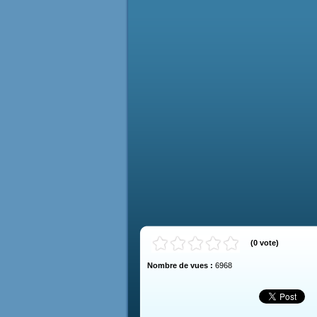
(
0
vote
)
Nombre de vues :
6968