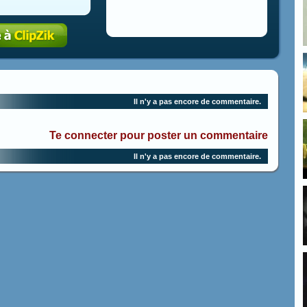
Il n'y a pas encore de commentaire.
Te connecter pour poster un commentaire
Il n'y a pas encore de commentaire.