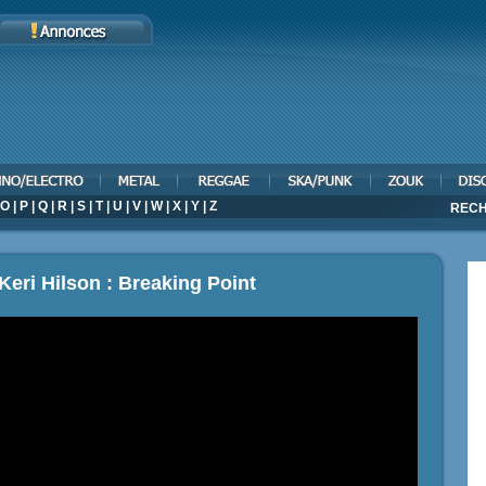
O
|
P
|
Q
|
R
|
S
|
T
|
U
|
V
|
W
|
X
|
Y
|
Z
RECH
Keri Hilson : Breaking Point