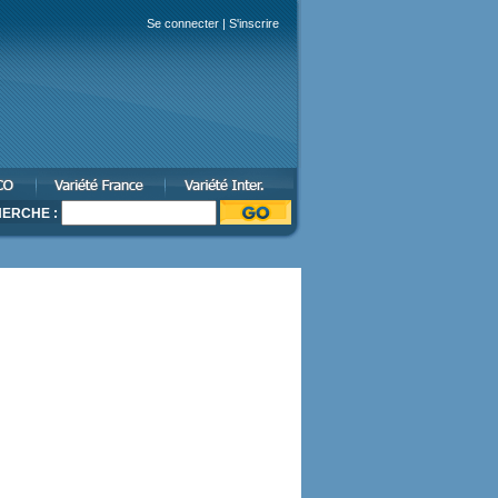
Se connecter
|
S'inscrire
ERCHE :