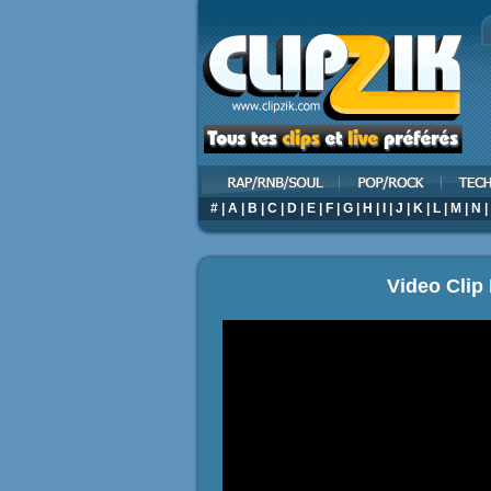
#
|
A
|
B
|
C
|
D
|
E
|
F
|
G
|
H
|
I
|
J
|
K
|
L
|
M
|
N
|
Video Clip 