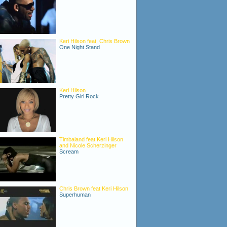
Keri Hilson feat. Chris Brown
One Night Stand
Keri Hilson
Pretty Girl Rock
Timbaland feat Keri Hilson
and Nicole Scherzinger
Scream
Chris Brown feat Keri Hilson
Superhuman