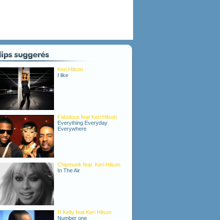
Keri Hilson
I like
Fabolous feat Keri Hilson
Everything Everyday
Everywhere
Chipmunk feat. Keri Hilson
In The Air
R Kelly feat Keri Hilson
Number one