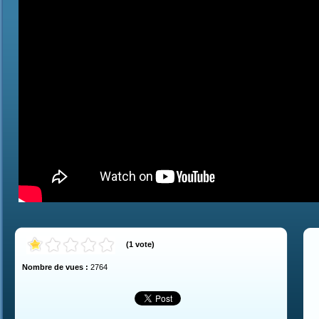
(
1
vote
)
Nombre de vues :
2764