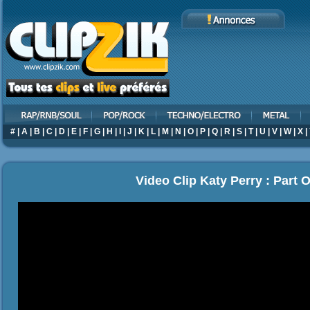
#
|
A
|
B
|
C
|
D
|
E
|
F
|
G
|
H
|
I
|
J
|
K
|
L
|
M
|
N
|
O
|
P
|
Q
|
R
|
S
|
T
|
U
|
V
|
W
|
X
|
Video Clip Katy Perry : Part 