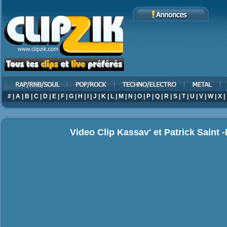
#
|
A
|
B
|
C
|
D
|
E
|
F
|
G
|
H
|
I
|
J
|
K
|
L
|
M
|
N
|
O
|
P
|
Q
|
R
|
S
|
T
|
U
|
V
|
W
|
X
|
Video Clip Kassav' et Patrick Saint -