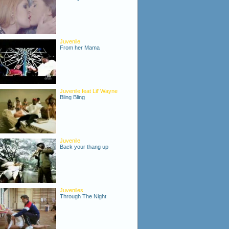
Juvenile
From her Mama
Juvenile feat Lil' Wayne
Bling Bling
Juvenile
Back your thang up
Juveniles
Through The Night