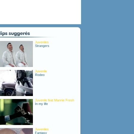
Juveniles
Strangers
Juvenile
Rodeo
Juvenile feat Mannie Fresh
In my life
Juveniles
Fantasy