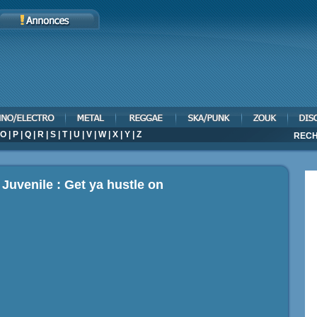
O
|
P
|
Q
|
R
|
S
|
T
|
U
|
V
|
W
|
X
|
Y
|
Z
RECH
 Juvenile : Get ya hustle on