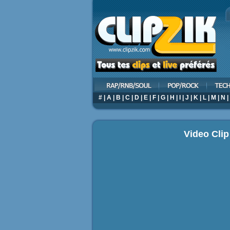
#
|
A
|
B
|
C
|
D
|
E
|
F
|
G
|
H
|
I
|
J
|
K
|
L
|
M
|
N
|
Video Clip