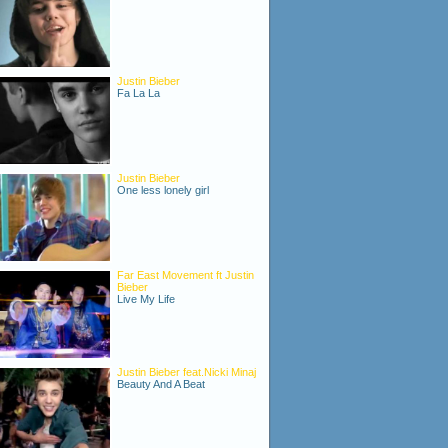
Justin Bieber
Fa La La
Justin Bieber
One less lonely girl
Far East Movement ft Justin
Bieber
Live My Life
Justin Bieber feat.Nicki Minaj
Beauty And A Beat