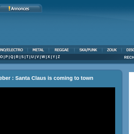
O
|
P
|
Q
|
R
|
S
|
T
|
U
|
V
|
W
|
X
|
Y
|
Z
RECH
ieber : Santa Claus is coming to town