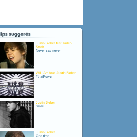
Justin Bieber feat Jaden
Smith
Never say never
Will.I.Am feat. Justin Bieber
#thatPower
Justin Bieber
Smile
Justin Bieber
One time