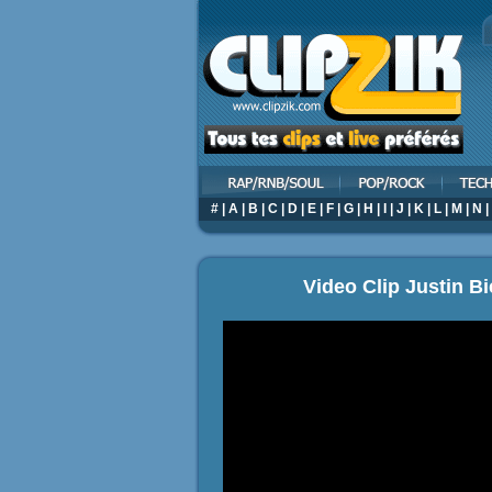
#
|
A
|
B
|
C
|
D
|
E
|
F
|
G
|
H
|
I
|
J
|
K
|
L
|
M
|
N
|
Video Clip Justin B