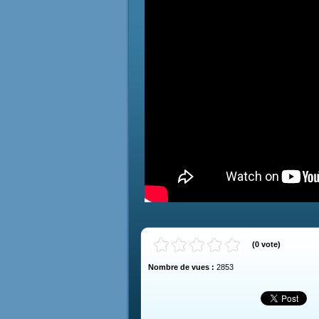
(
0
vote
)
Nombre de vues :
2853