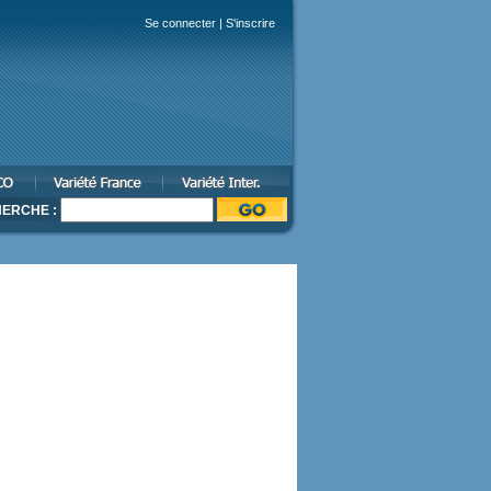
Se connecter
|
S'inscrire
ERCHE :