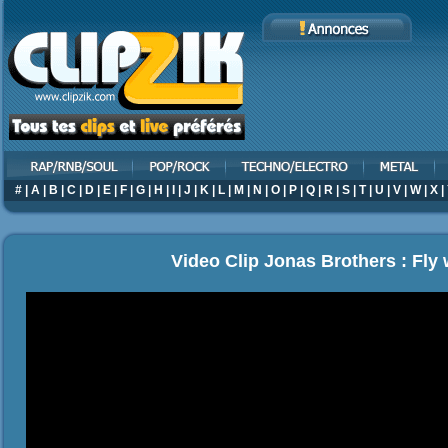
#
|
A
|
B
|
C
|
D
|
E
|
F
|
G
|
H
|
I
|
J
|
K
|
L
|
M
|
N
|
O
|
P
|
Q
|
R
|
S
|
T
|
U
|
V
|
W
|
X
|
Video Clip Jonas Brothers : Fly