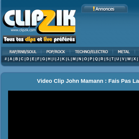
#
|
A
|
B
|
C
|
D
|
E
|
F
|
G
|
H
|
I
|
J
|
K
|
L
|
M
|
N
|
O
|
P
|
Q
|
R
|
S
|
T
|
U
|
V
|
W
|
X
|
Video Clip John Mamann : Fais Pas L