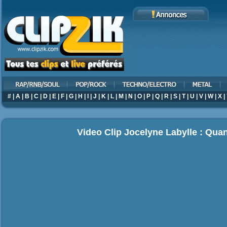
#
|
A
|
B
|
C
|
D
|
E
|
F
|
G
|
H
|
I
|
J
|
K
|
L
|
M
|
N
|
O
|
P
|
Q
|
R
|
S
|
T
|
U
|
V
|
W
|
X
|
Video Clip Jocelyne Labylle : Qua