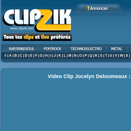
#
|
A
|
B
|
C
|
D
|
E
|
F
|
G
|
H
|
I
|
J
|
K
|
L
|
M
|
N
|
O
|
P
|
Q
|
R
|
S
|
T
|
U
|
V
|
W
|
X
|
Video Clip Jocelyn Deloumeaux : 