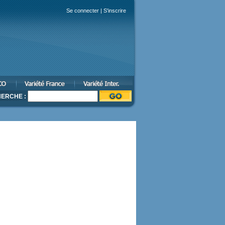
Se connecter
|
S'inscrire
ERCHE :