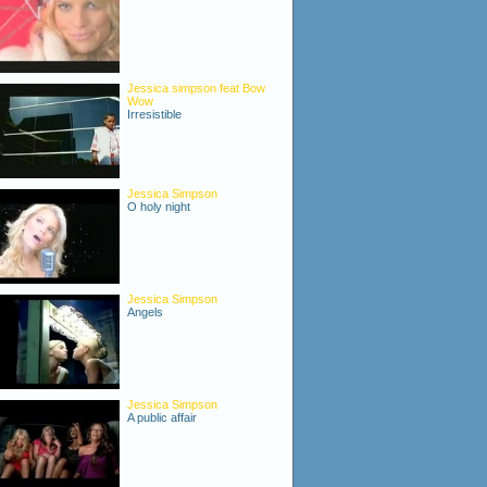
Jessica simpson feat Bow
Wow
Irresistible
Jessica Simpson
O holy night
Jessica Simpson
Angels
Jessica Simpson
A public affair