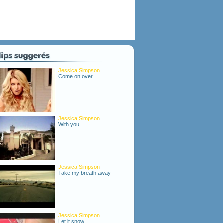
Jessica Simpson
Come on over
Jessica Simpson
With you
Jessica Simpson
Take my breath away
Jessica Simpson
Let it snow