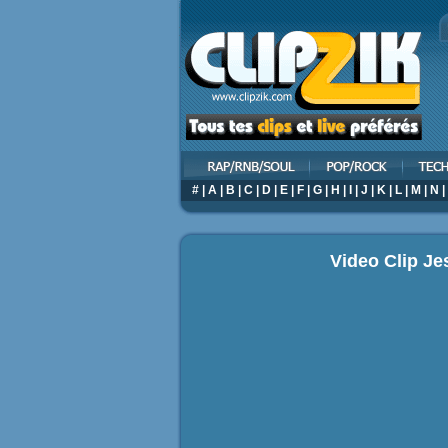
#
|
A
|
B
|
C
|
D
|
E
|
F
|
G
|
H
|
I
|
J
|
K
|
L
|
M
|
N
|
Video Clip Je