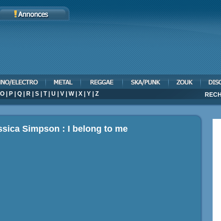
O
|
P
|
Q
|
R
|
S
|
T
|
U
|
V
|
W
|
X
|
Y
|
Z
RECH
ssica Simpson : I belong to me