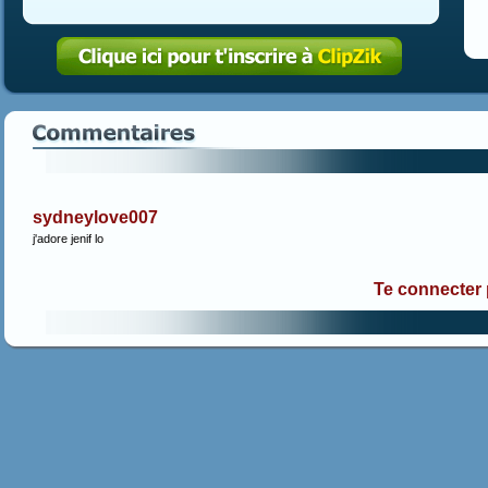
sydneylove007
j'adore jenif lo
Te connecter