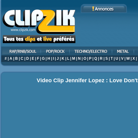
#
|
A
|
B
|
C
|
D
|
E
|
F
|
G
|
H
|
I
|
J
|
K
|
L
|
M
|
N
|
O
|
P
|
Q
|
R
|
S
|
T
|
U
|
V
|
W
|
X
|
Video Clip Jennifer Lopez : Love Don'