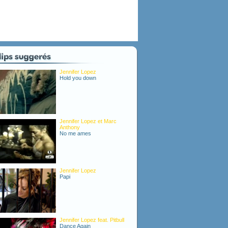
Jennifer Lopez
Hold you down
Jennifer Lopez et Marc
Anthony
No me ames
Jennifer Lopez
Papi
Jennifer Lopez feat. Pitbull
Dance Again