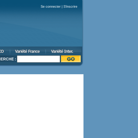
Se connecter
|
S'inscrire
ERCHE :