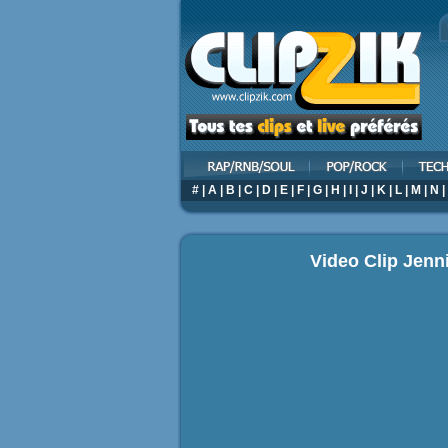
#
|
A
|
B
|
C
|
D
|
E
|
F
|
G
|
H
|
I
|
J
|
K
|
L
|
M
|
N
|
Video Clip Jenn