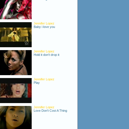
Jennifer Lopez
Baby i love you
Jennifer Lopez
Hold it don't drop it
Jennifer Lopez
Play
Jennifer Lopez
Love Don't Cost A Thing