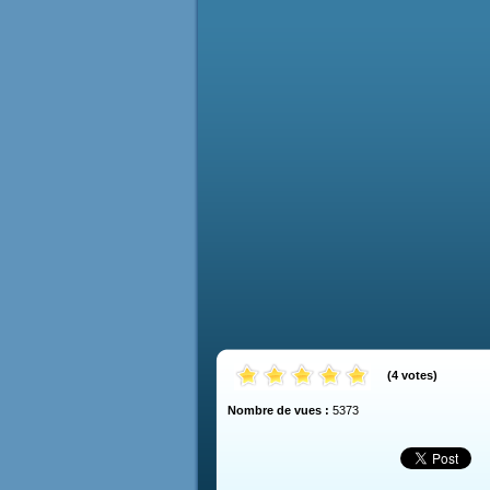
(
4
votes
)
Nombre de vues :
5373