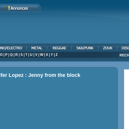
O
|
P
|
Q
|
R
|
S
|
T
|
U
|
V
|
W
|
X
|
Y
|
Z
RECH
ifer Lopez : Jenny from the block