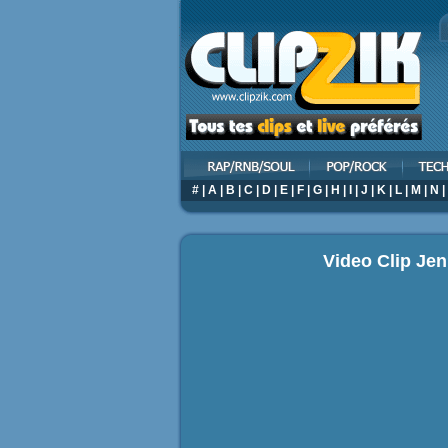
#
|
A
|
B
|
C
|
D
|
E
|
F
|
G
|
H
|
I
|
J
|
K
|
L
|
M
|
N
|
Video Clip Jen