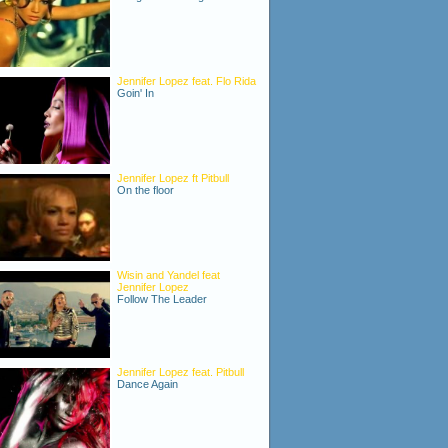
Jennifer Lopez feat. Flo Rida
Goin' In
Jennifer Lopez ft Pitbull
On the floor
Wisin and Yandel feat
Jennifer Lopez
Follow The Leader
Jennifer Lopez feat. Pitbull
Dance Again