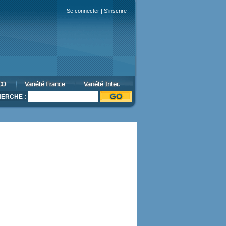
Se connecter
|
S'inscrire
ERCHE :