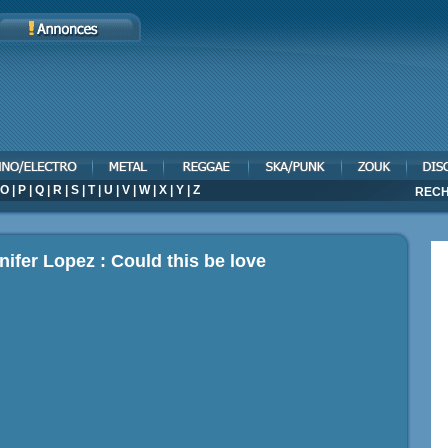
O
|
P
|
Q
|
R
|
S
|
T
|
U
|
V
|
W
|
X
|
Y
|
Z
RECH
nifer Lopez : Could this be love