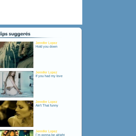
Jennifer Lopez
Hold you down
Jennifer Lopez
If you had my love
Jennifer Lopez
Ain't That funny
Jennifer Lopez
I´m gonna be alright