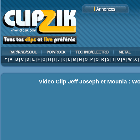
#
|
A
|
B
|
C
|
D
|
E
|
F
|
G
|
H
|
I
|
J
|
K
|
L
|
M
|
N
|
O
|
P
|
Q
|
R
|
S
|
T
|
U
|
V
|
W
|
X
|
Video Clip Jeff Joseph et Mounia : 