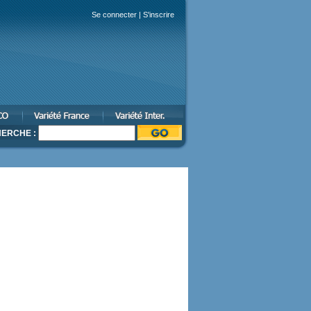
Se connecter
|
S'inscrire
ERCHE :