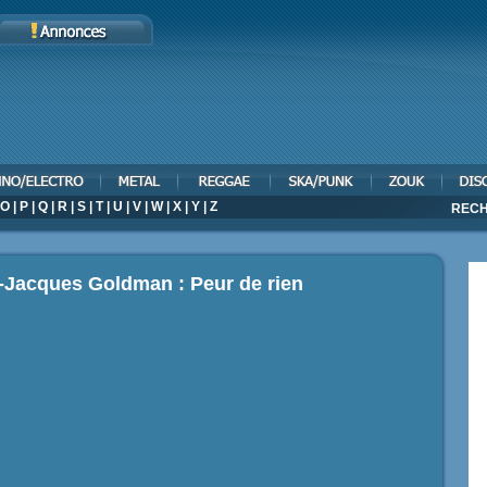
O
|
P
|
Q
|
R
|
S
|
T
|
U
|
V
|
W
|
X
|
Y
|
Z
RECH
-Jacques Goldman : Peur de rien