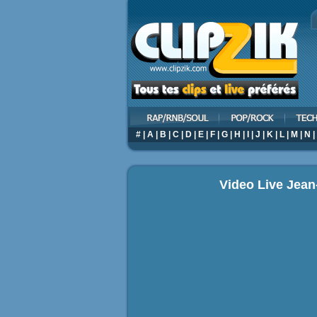
#
|
A
|
B
|
C
|
D
|
E
|
F
|
G
|
H
|
I
|
J
|
K
|
L
|
M
|
N
|
Video Live Jean