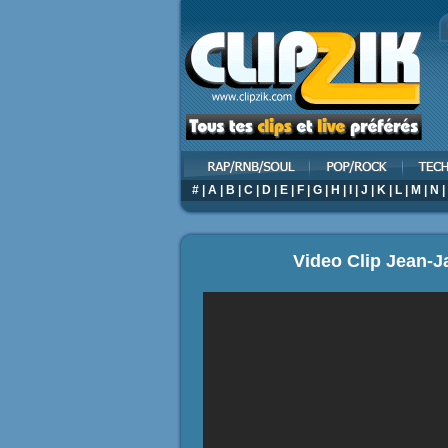
#
|
A
|
B
|
C
|
D
|
E
|
F
|
G
|
H
|
I
|
J
|
K
|
L
|
M
|
N
|
Video Clip Jean-J