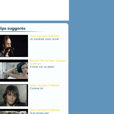
Jean-Jacques Goldman
Je voudrais vous revoir
Patrick Fiori et Jean-Jacques
Goldman
4 mots sur un piano
Jean-Jacques Goldman
Comme toi
Jean-Jacques Goldman
Si je t'avais pas