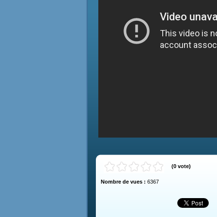
(
0
vote
)
Nombre de vues :
6367