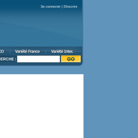
Se connecter
|
S'inscrire
ERCHE :