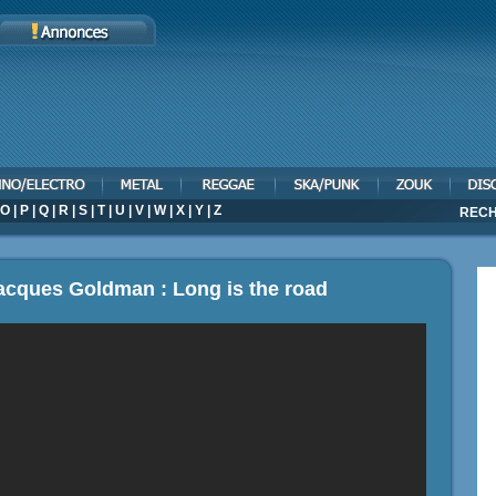
O
|
P
|
Q
|
R
|
S
|
T
|
U
|
V
|
W
|
X
|
Y
|
Z
RECH
acques Goldman : Long is the road