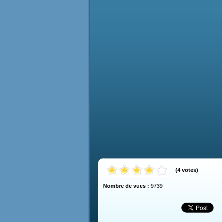
(
4
votes
)
Nombre de vues :
9739