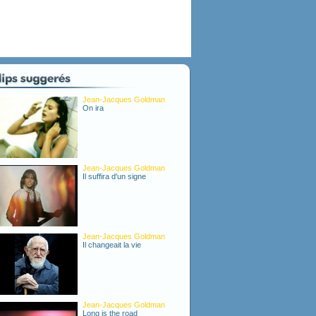
Jean-Jacques Goldman
On ira
Jean-Jacques Goldman
Il suffira d'un signe
Jean-Jacques Goldman
Il changeait la vie
Jean-Jacques Goldman
Long is the road