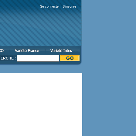
Se connecter
|
S'inscrire
ERCHE :