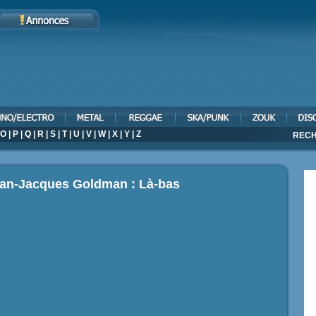
O
|
P
|
Q
|
R
|
S
|
T
|
U
|
V
|
W
|
X
|
Y
|
Z
RECH
ean-Jacques Goldman : Là-bas