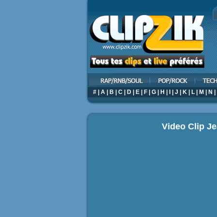
#
|
A
|
B
|
C
|
D
|
E
|
F
|
G
|
H
|
I
|
J
|
K
|
L
|
M
|
N
|
Video Clip J