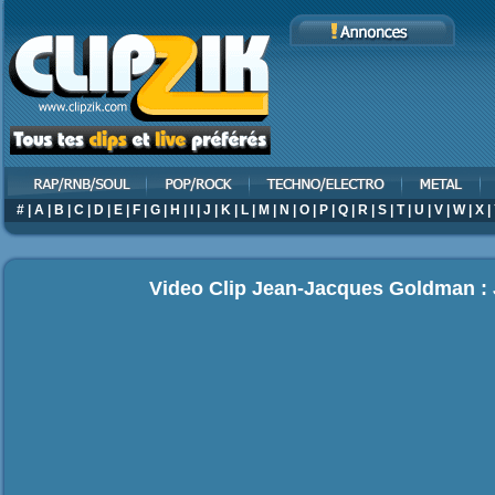
#
|
A
|
B
|
C
|
D
|
E
|
F
|
G
|
H
|
I
|
J
|
K
|
L
|
M
|
N
|
O
|
P
|
Q
|
R
|
S
|
T
|
U
|
V
|
W
|
X
|
Video Clip Jean-Jacques Goldman : 