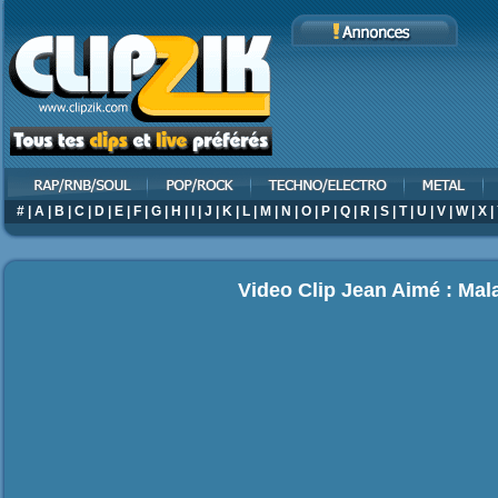
#
|
A
|
B
|
C
|
D
|
E
|
F
|
G
|
H
|
I
|
J
|
K
|
L
|
M
|
N
|
O
|
P
|
Q
|
R
|
S
|
T
|
U
|
V
|
W
|
X
|
Video Clip Jean Aimé : Mal