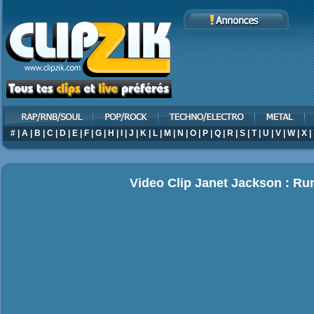
#
|
A
|
B
|
C
|
D
|
E
|
F
|
G
|
H
|
I
|
J
|
K
|
L
|
M
|
N
|
O
|
P
|
Q
|
R
|
S
|
T
|
U
|
V
|
W
|
X
|
Video Clip Janet Jackson : R