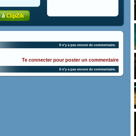
Il n'y a pas encore de commentaire.
Te connecter pour poster un commentaire
Il n'y a pas encore de commentaire.