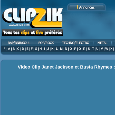
#
|
A
|
B
|
C
|
D
|
E
|
F
|
G
|
H
|
I
|
J
|
K
|
L
|
M
|
N
|
O
|
P
|
Q
|
R
|
S
|
T
|
U
|
V
|
W
|
X
|
Video Clip Janet Jackson et Busta Rhymes :