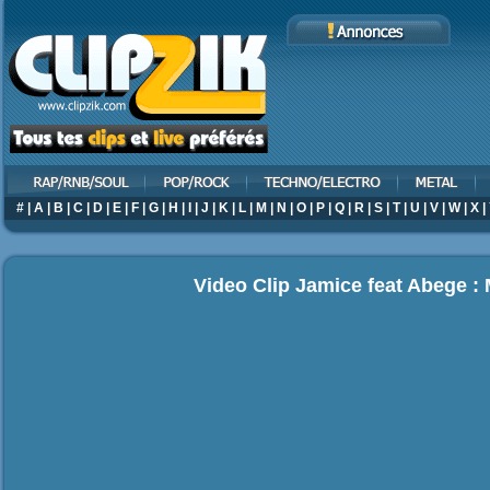
#
|
A
|
B
|
C
|
D
|
E
|
F
|
G
|
H
|
I
|
J
|
K
|
L
|
M
|
N
|
O
|
P
|
Q
|
R
|
S
|
T
|
U
|
V
|
W
|
X
|
Video Clip Jamice feat Abege :