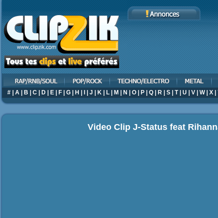
#
|
A
|
B
|
C
|
D
|
E
|
F
|
G
|
H
|
I
|
J
|
K
|
L
|
M
|
N
|
O
|
P
|
Q
|
R
|
S
|
T
|
U
|
V
|
W
|
X
|
Video Clip J-Status feat Rihann