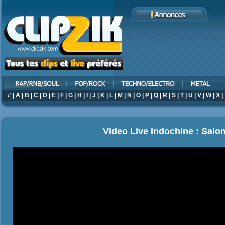
#
|
A
|
B
|
C
|
D
|
E
|
F
|
G
|
H
|
I
|
J
|
K
|
L
|
M
|
N
|
O
|
P
|
Q
|
R
|
S
|
T
|
U
|
V
|
W
|
X
|
Video Live Indochine : Sal