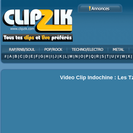
#
|
A
|
B
|
C
|
D
|
E
|
F
|
G
|
H
|
I
|
J
|
K
|
L
|
M
|
N
|
O
|
P
|
Q
|
R
|
S
|
T
|
U
|
V
|
W
|
X
|
Video Clip Indochine : Les T