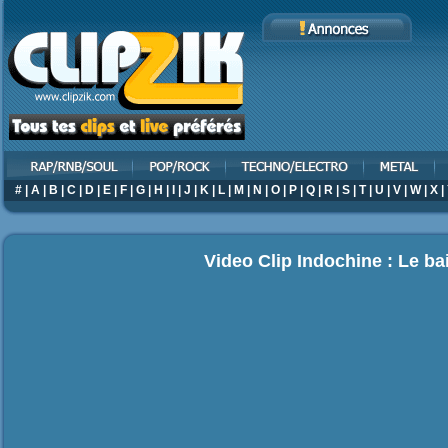
#
|
A
|
B
|
C
|
D
|
E
|
F
|
G
|
H
|
I
|
J
|
K
|
L
|
M
|
N
|
O
|
P
|
Q
|
R
|
S
|
T
|
U
|
V
|
W
|
X
|
Video Clip Indochine : Le ba