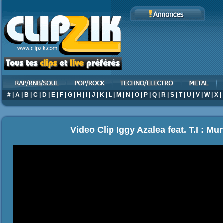
#
|
A
|
B
|
C
|
D
|
E
|
F
|
G
|
H
|
I
|
J
|
K
|
L
|
M
|
N
|
O
|
P
|
Q
|
R
|
S
|
T
|
U
|
V
|
W
|
X
|
Video Clip Iggy Azalea feat. T.I : M