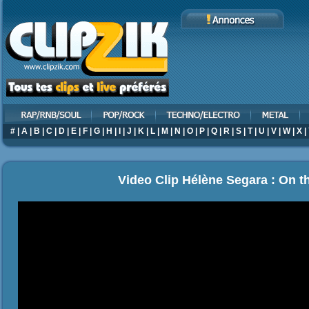
#
|
A
|
B
|
C
|
D
|
E
|
F
|
G
|
H
|
I
|
J
|
K
|
L
|
M
|
N
|
O
|
P
|
Q
|
R
|
S
|
T
|
U
|
V
|
W
|
X
|
Video Clip Hélène Segara : On t