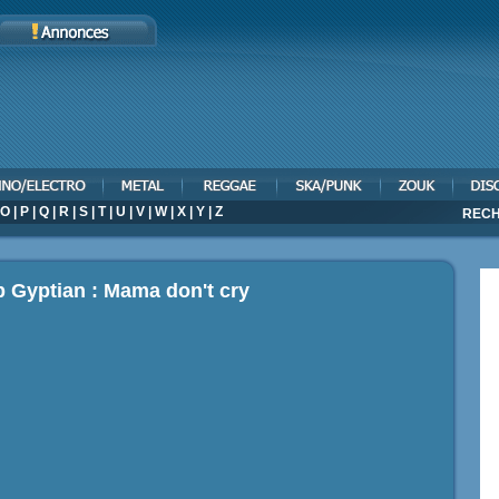
O
|
P
|
Q
|
R
|
S
|
T
|
U
|
V
|
W
|
X
|
Y
|
Z
RECH
p Gyptian : Mama don't cry