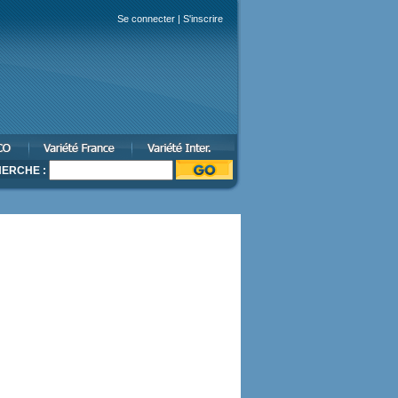
Se connecter
|
S'inscrire
ERCHE :