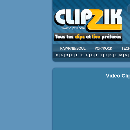
#
|
A
|
B
|
C
|
D
|
E
|
F
|
G
|
H
|
I
|
J
|
K
|
L
|
M
|
N
|
Video Cli