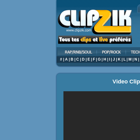
#
|
A
|
B
|
C
|
D
|
E
|
F
|
G
|
H
|
I
|
J
|
K
|
L
|
M
|
N
|
Video Cli