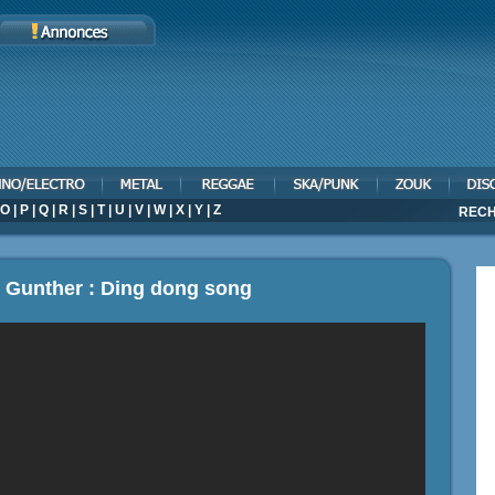
O
|
P
|
Q
|
R
|
S
|
T
|
U
|
V
|
W
|
X
|
Y
|
Z
RECH
p Gunther : Ding dong song