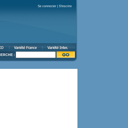
Se connecter
|
S'inscrire
ERCHE :