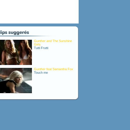
Gunther and The Sunshine
Girls
Tutti Frutti
Gunther feat Samantha Fox
Touch me