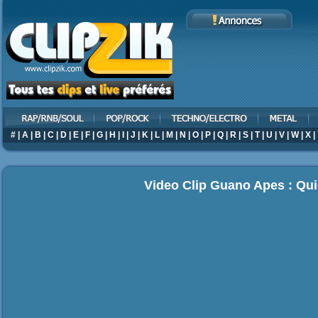
#
|
A
|
B
|
C
|
D
|
E
|
F
|
G
|
H
|
I
|
J
|
K
|
L
|
M
|
N
|
O
|
P
|
Q
|
R
|
S
|
T
|
U
|
V
|
W
|
X
|
Video Clip Guano Apes : Qui