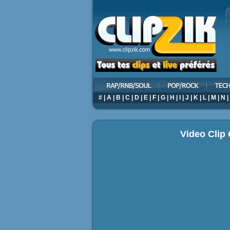
#
|
A
|
B
|
C
|
D
|
E
|
F
|
G
|
H
|
I
|
J
|
K
|
L
|
M
|
N
|
Video Clip 