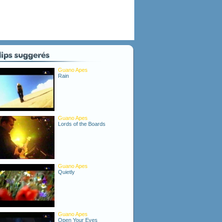
Guano Apes
Rain
Guano Apes
Lords of the Boards
Guano Apes
Quietly
Guano Apes
Open Your Eyes