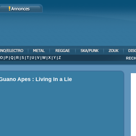
O
|
P
|
Q
|
R
|
S
|
T
|
U
|
V
|
W
|
X
|
Y
|
Z
RECH
Guano Apes : Living In a Lie