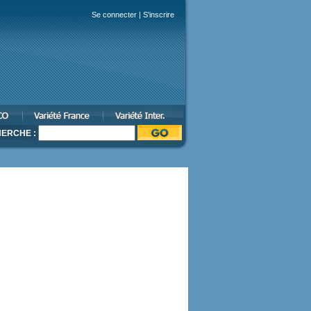
Se connecter
|
S'inscrire
ERCHE :