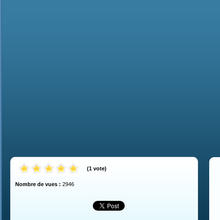
(
1
vote
)
Nombre de vues :
2946