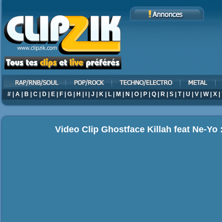
#
|
A
|
B
|
C
|
D
|
E
|
F
|
G
|
H
|
I
|
J
|
K
|
L
|
M
|
N
|
O
|
P
|
Q
|
R
|
S
|
T
|
U
|
V
|
W
|
X
|
Video Clip Ghostface Killah feat Ne-Yo :