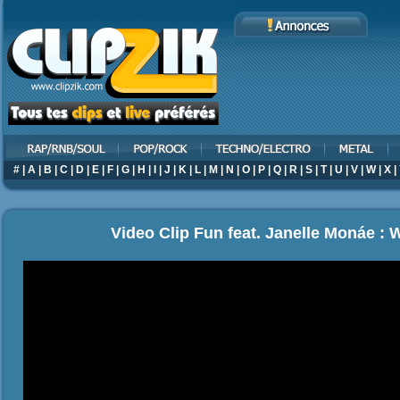
#
|
A
|
B
|
C
|
D
|
E
|
F
|
G
|
H
|
I
|
J
|
K
|
L
|
M
|
N
|
O
|
P
|
Q
|
R
|
S
|
T
|
U
|
V
|
W
|
X
|
Video Clip Fun feat. Janelle Monáe :