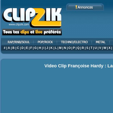
#
|
A
|
B
|
C
|
D
|
E
|
F
|
G
|
H
|
I
|
J
|
K
|
L
|
M
|
N
|
O
|
P
|
Q
|
R
|
S
|
T
|
U
|
V
|
W
|
X
|
Video Clip Françoise Hardy : La