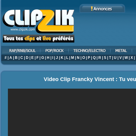
#
|
A
|
B
|
C
|
D
|
E
|
F
|
G
|
H
|
I
|
J
|
K
|
L
|
M
|
N
|
O
|
P
|
Q
|
R
|
S
|
T
|
U
|
V
|
W
|
X
|
Video Clip Francky Vincent : Tu ve