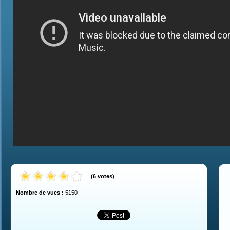
(
6
votes
)
Nombre de vues :
5150