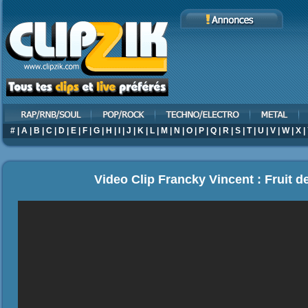
#
|
A
|
B
|
C
|
D
|
E
|
F
|
G
|
H
|
I
|
J
|
K
|
L
|
M
|
N
|
O
|
P
|
Q
|
R
|
S
|
T
|
U
|
V
|
W
|
X
|
Video Clip Francky Vincent : Fruit d