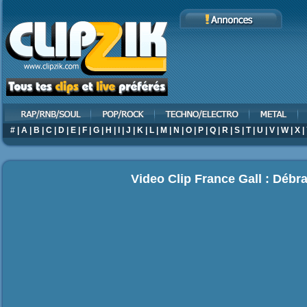
#
|
A
|
B
|
C
|
D
|
E
|
F
|
G
|
H
|
I
|
J
|
K
|
L
|
M
|
N
|
O
|
P
|
Q
|
R
|
S
|
T
|
U
|
V
|
W
|
X
|
Video Clip France Gall : Débr