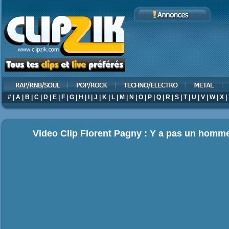
#
|
A
|
B
|
C
|
D
|
E
|
F
|
G
|
H
|
I
|
J
|
K
|
L
|
M
|
N
|
O
|
P
|
Q
|
R
|
S
|
T
|
U
|
V
|
W
|
X
|
Video Clip Florent Pagny : Y a pas un homme